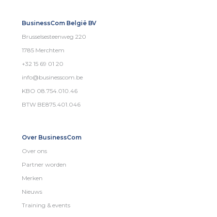
BusinessCom België BV
Brusselsesteenweg 220
1785 Merchtem
+32 15 69 01 20
info@businesscom.be
KBO 08.754.010.46
BTW BE875.401.046
Over BusinessCom
Over ons
Partner worden
Merken
Nieuws
Training & events