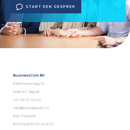
START EEN GESPREK
BusinessCom BV
Eisenhowerweg 16
5466 AC Veghel
+31 413 72 42 00
info@businesscom.nl
KVK 17146496
BTW NL8107.99.121.B.01