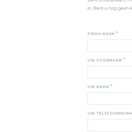
Bent u reeds klant, 
in. Bent u nog geen 
*
FIRMA NAAM
*
UW VOORNAAM
*
UW NAAM
UW TELEFOONNUM