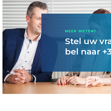
MEER WETEN?
Stel uw vr
bel naar +3