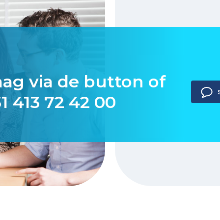
aag via de button of
1 413 72 42 00