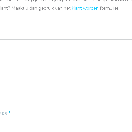
maar heeft u nog geen toegang tot onze site of shop? Vul dan o
klant? Maakt u dan gebruik van het
klant worden
formulier.
*
MER