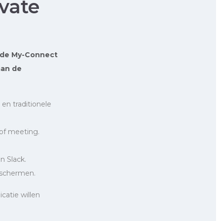
vate
a de My-Connect
aan de
en traditionele
 of meeting.
n Slack.
eschermen.
atie willen