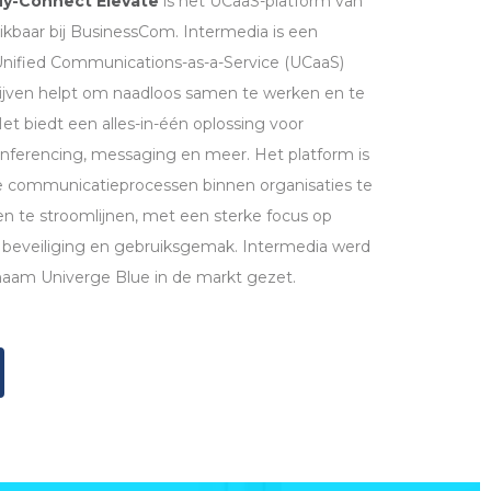
y-Connect Elevate
is het UCaaS-platform van
kbaar bij BusinessCom. Intermedia is een
ified Communications-as-a-Service (UCaaS)
rijven helpt om naadloos samen te werken en te
 biedt een alles-in-één oplossing voor
onferencing, messaging en meer. Het platform is
communicatieprocessen binnen organisaties te
n te stroomlijnen, met een sterke focus op
 beveiliging en gebruiksgemak. Intermedia werd
naam Univerge Blue in de markt gezet.