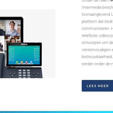
Onder de naam
M
Intermedia beschi
toonaangevend Un
platform dat bed
communiceren. Het
telefonie, videoc
ontworpen om de 
vereenvoudigen e
betrouwbaarheid,
eerder onder de 
LEES MEER