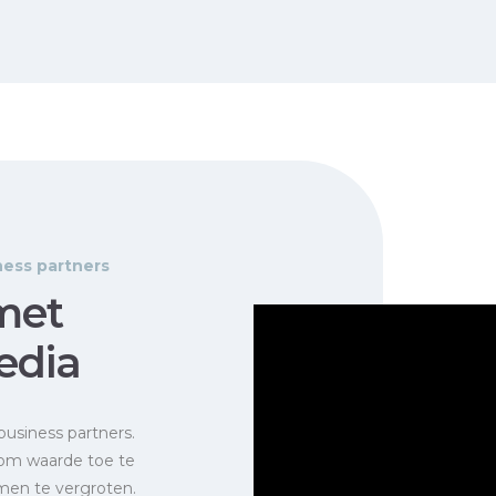
ness partners
met
edia
business partners.
 om waarde toe te
men te vergroten.