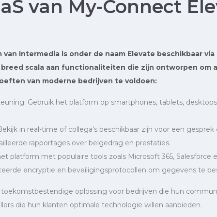
aS van My-Connect Ele
 van Intermedia is onder de naam Elevate beschikbaar vi
 breed scala aan functionaliteiten die zijn ontworpen om 
eften van moderne bedrijven te voldoen:
teuning: Gebruik het platform op smartphones, tablets, desktops 
Bekijk in real-time of collega’s beschikbaar zijn voor een gesprek
tailleerde rapportages over belgedrag en prestaties.
het platform met populaire tools zoals Microsoft 365, Salesforce e
nceerde encryptie en beveiligingsprotocollen om gegevens te b
 toekomstbestendige oplossing voor bedrijven die hun communic
llers die hun klanten optimale technologie willen aanbieden.