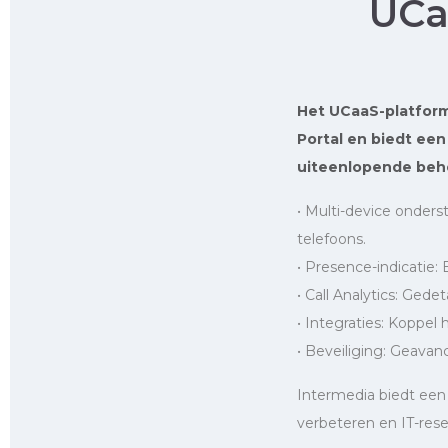
UCa
Het UCaaS-platform
Portal en biedt een
uiteenlopende beho
• Multi-device onders
telefoons.
• Presence-indicatie: 
• Call Analytics: Gede
• Integraties: Koppel 
• Beveiliging: Geava
Intermedia biedt een
verbeteren en IT-rese