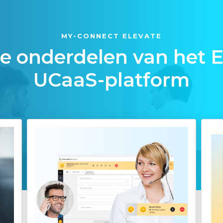
MY-CONNECT ELEVATE
ie onderdelen van het E
UCaaS-platform