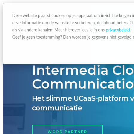
Deze website plaatst cookies op je apparaat om inzicht te krijgen
deze informatie om de website te verbeteren, de inhoud beter af
als via andere kanalen. Meer hierover lees je in ons
privacybeleid
.
Geef je geen toestemming? Dan worden je gegevens niet gevolgd e
Intermedia Cl
Communicatio
Het slimme UCaaS-platform v
communicatie
WORD PARTNER