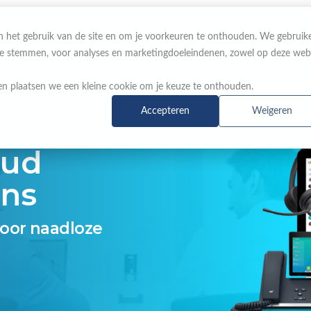
 in het gebruik van de site en om je voorkeuren te onthouden. We gebruik
 te stemmen, voor analyses en marketingdoeleindenen, zowel op deze web
OVER ONS
MERKEN
NIEUWS & ACTIES
n plaatsen we een kleine cookie om je keuze te onthouden.
Accepteren
Weigeren
oud
ns
oor naadloze