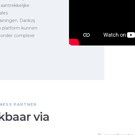
aantrekkelijke
ales
iningen. Dankzij
n platform kunnen
n zonder complexe
NESS PARTNER
kbaar via