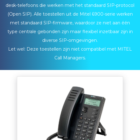
desk-telefoons die werken met het standaard
SIP
-protocol
(Open
SIP
). Alle toestellen uit de Mitel 6900-serie werken
met standaard
SIP
-firmware, waardoor ze niet aan één
type centrale gebonden zijn maar flexibel inzetbaar zijn in
diverse
SIP
-omgevingen.
Let wel: Deze toestellen zijn niet compatibel met
MITEL
Call Managers.