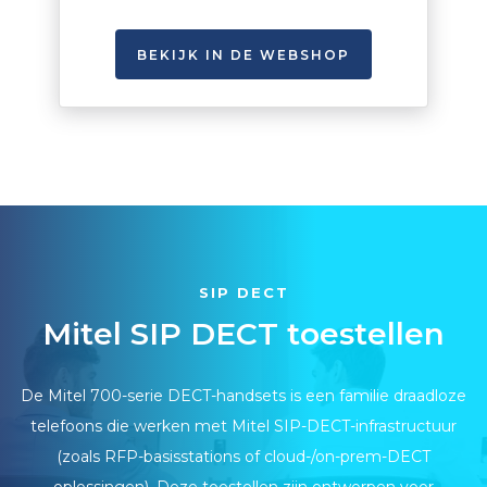
BEKIJK IN DE WEBSHOP
SIP DECT
Mitel SIP DECT toestellen
De Mitel 700-serie
DECT
-handsets is een familie draadloze
telefoons die werken met Mitel
SIP
-
DECT
-infrastructuur
(zoals
RFP
-basisstations of cloud-/on-prem-
DECT
oplossingen). Deze toestellen zijn ontworpen voor