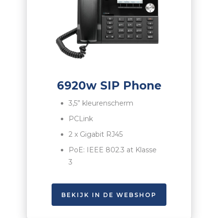
6920w SIP Phone
3,5” kleurenscherm
PCL
ink
2 x Gigabit RJ45
PoE:
IEEE
802.3 at Klasse
3
BEKIJK IN DE WEBSHOP