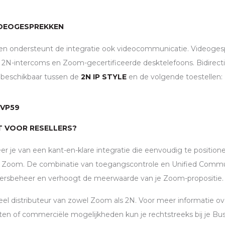
IDEOGESPREKKEN
n ondersteunt de integratie ook videocommunicatie. Videogesp
2N-intercoms en Zoom-gecertificeerde desktelefoons. Bidirect
 beschikbaar tussen de
2N IP STYLE
en de volgende toestellen:
 VP59
 VOOR RESELLERS?
teer je van een kant-en-klare integratie die eenvoudig te positioner
n Zoom. De combinatie van toegangscontrole en Unified Commun
ersbeheer en verhoogt de meerwaarde van je Zoom-propositie.
eel distributeur van zowel Zoom als 2N. Voor meer informatie ove
en of commerciële mogelijkheden kun je rechtstreeks bij je B