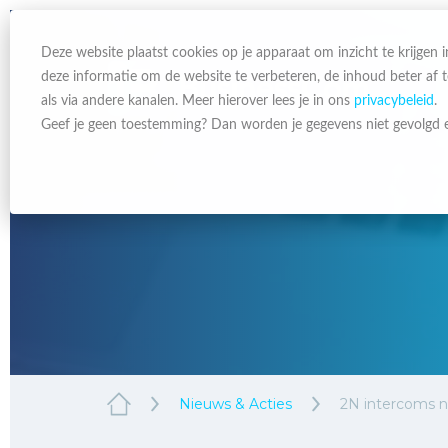
Deze website plaatst cookies op je apparaat om inzicht te krijgen
deze informatie om de website te verbeteren, de inhoud beter af
als via andere kanalen. Meer hierover lees je in ons
privacybeleid
.
Geef je geen toestemming? Dan worden je gegevens niet gevolgd e
Nieuws & Acties
2N intercoms 