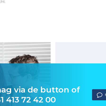
cht.
aag via de button of
1 413 72 42 00