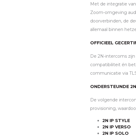
Met de integratie va
Zoom-omgeving audio
doorverbinden, de de
allemaal binnen hetz
OFFICIEEL GECERTI
De 2N-intercoms zijn
compatibiliteit én b
communicatie via
TL
ONDERSTEUNDE 2
De volgende interco
provisioning, waardoo
2N IP STYLE
2N IP VERSO
2N IP SOLO