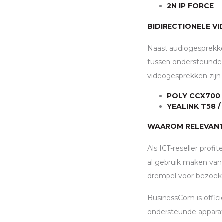
2N IP FORCE
BIDIRECTIONELE V
Naast audiogesprekke
tussen ondersteunde 
videogesprekken zijn
POLY CCX700
YEALINK T58 /
WAAROM RELEVANT
Als
ICT
-reseller profi
al gebruik maken va
drempel voor bezoek
BusinessCom is offici
ondersteunde apparat