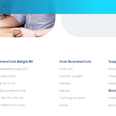
inessCom België BV
Over BusinessCom
Sup
selsesteenweg 220
Over ons
Know
5 Merchtem
Partner worden
Ticke
15 69 01 20
Merken
Reto
o@businesscom.be
Nieuws
Bus
 08.754.010.46
Training & events
meer
 BE875.401.046
Acties
down