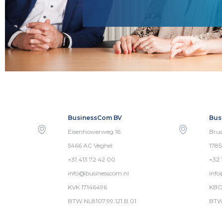
BusinessCom BV
Bus
Eisenhowerweg 16
Brus
5466 AC Veghel
178
+31 413 72 42 00
+32 
info@businesscom.nl
inf
KVK 17146496
KBO
BTW NL8107.99.121.B.01
BTW