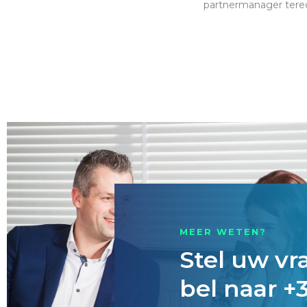
partnermanager tere
MEER WETEN?
Stel uw vr
bel naar +3