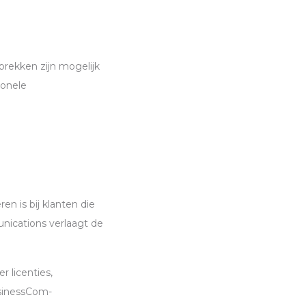
rekken zijn mogelijk
ionele
en is bij klanten die
ications verlaagt de
r licenties,
usinessCom-