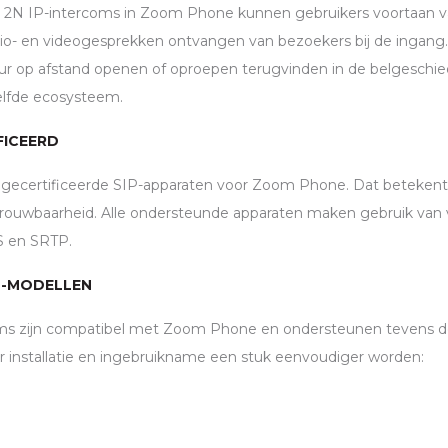
n 2N IP-intercoms in Zoom Phone kunnen gebruikers voortaan 
- en videogesprekken ontvangen van bezoekers bij de ingang
ur op afstand openen of oproepen terugvinden in de belgeschie
elfde ecosysteem.
FICEERD
 gecertificeerde
SIP
-apparaten voor Zoom Phone. Dat betekent 
etrouwbaarheid. Alle ondersteunde apparaten maken gebruik van 
S
en
SRTP
.
N-MODELLEN
ms zijn compatibel met Zoom Phone en ondersteunen tevens de
r installatie en ingebruikname een stuk eenvoudiger worden: