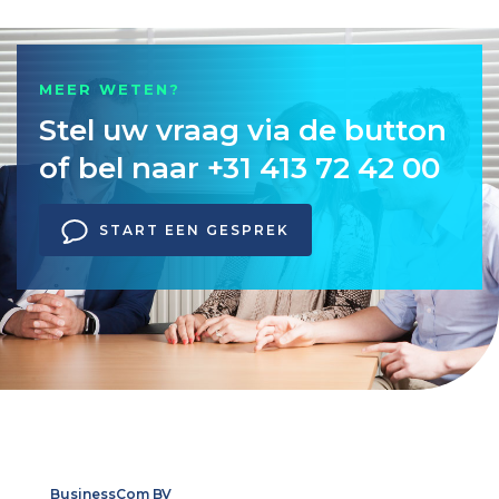
MEER WETEN?
Stel uw vraag via de button
of bel naar +31 413 72 42 00
START EEN GESPREK
BusinessCom BV