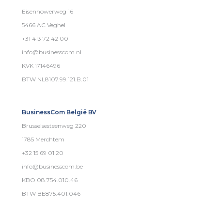
Eisenhowerweg 16
5466 AC Veghel
+31 413 72 42 00
info@businesscom.nl
KVK 17146496
BTW NL8107.99.121.B.01
BusinessCom België BV
Brusselsesteenweg 220
1785 Merchtem
+32 15 69 01 20
info@businesscom.be
KBO 08.754.010.46
BTW BE875.401.046