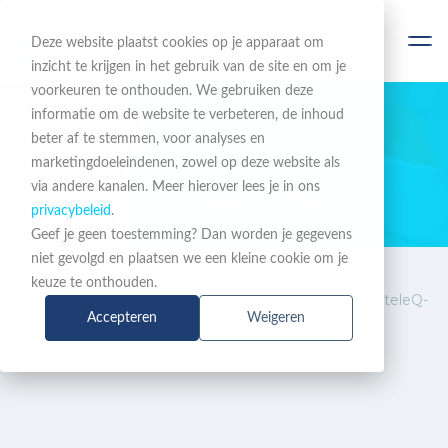
Deze website plaatst cookies op je apparaat om
inzicht te krijgen in het gebruik van de site en om je
voorkeuren te onthouden. We gebruiken deze
informatie om de website te verbeteren, de inhoud
beter af te stemmen, voor analyses en
BLIJF OP DE HOOGTE
marketingdoeleindenen, zowel op deze website als
via andere kanalen. Meer hierover lees je in ons
Nieuws & Acties
privacybeleid
.
Geef je geen toestemming? Dan worden je gegevens
niet gevolgd en plaatsen we een kleine cookie om je
Nieuws
Betere inzichten en
keuze te onthouden.
& Acties
bereikbaarheid met Aurora teleQ-
Accepteren
Weigeren
rapportages