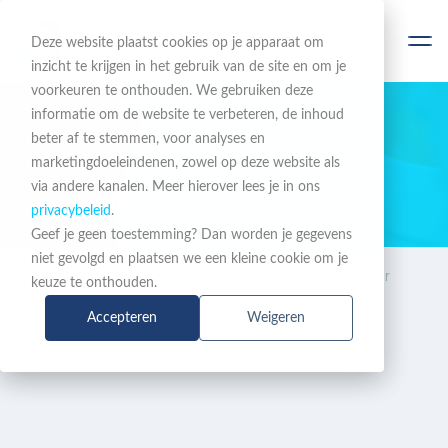
Deze website plaatst cookies op je apparaat om
inzicht te krijgen in het gebruik van de site en om je
voorkeuren te onthouden. We gebruiken deze
informatie om de website te verbeteren, de inhoud
beter af te stemmen, voor analyses en
BLIJF OP DE HOOGTE
marketingdoeleindenen, zowel op deze website als
via andere kanalen. Meer hierover lees je in ons
Nieuws & Acties
privacybeleid
.
Geef je geen toestemming? Dan worden je gegevens
niet gevolgd en plaatsen we een kleine cookie om je
Nieuws
Boete voor HAN: lessen voor
keuze te onthouden.
&
resellers over wettelijke
Accepteren
Weigeren
Acties
beveiligingsverplichtingen