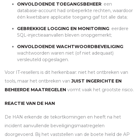
ONVOLDOENDE TOEGANGSBEHEER
: een
database-account had onbeperkte rechten, waardoor
één kwetsbare applicatie toegang gaf tot alle data;
GEBREKKIGE LOGGING EN MONITORING
: eerdere
SQL
-injectieaanvallen bleven onopgemerkt;
ONVOLDOENDE WACHTWOORDBEVEILIGING
:
wachtwoorden waren niet (of niet adequaat)
versleuteld opgeslagen.
Voor IT-resellers is dit herkenbaar: niet het ontbreken van
tools, maar het ontbreken van
JUIST INGERICHTE EN
BEHEERDE MAATREGELEN
vormt vaak het grootste risico.
REACTIE VAN DE
HAN
De
HAN
erkende de tekortkomingen en heeft na het
incident aanvullende beveiligingsmaatregelen
doorgevoerd. Bij het vaststellen van de boete hield de AP