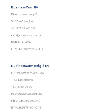
BusinessCom BV
Eisenhowerweg 16
5466 AC Veghel
+31 413 72 42 00
info@businesscom.nl
KVK 17146496
BTW NL8107.99.121.B.01
BusinessCom België BV
Brusselsesteenweg 220
1785 Merchtem
+32 15 69 01 20
info@businesscom.be
KBO 08.754.010.46
BTW BE875.401.046