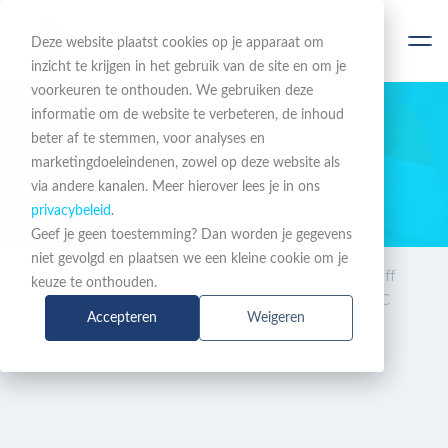
Deze website plaatst cookies op je apparaat om
inzicht te krijgen in het gebruik van de site en om je
voorkeuren te onthouden. We gebruiken deze
informatie om de website te verbeteren, de inhoud
beter af te stemmen, voor analyses en
BLIJF OP DE HOOGTE
marketingdoeleindenen, zowel op deze website als
via andere kanalen. Meer hierover lees je in ons
Nieuws & Acties
privacybeleid
.
Geef je geen toestemming? Dan worden je gegevens
niet gevolgd en plaatsen we een kleine cookie om je
Nieuws
BusinessCom Odido Kick Off
keuze te onthouden.
& Acties
Event - 19 maart Stadion FC
Accepteren
Weigeren
Utrecht