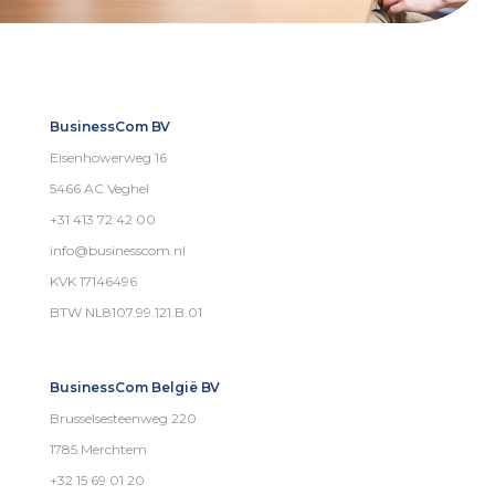
BusinessCom BV
Eisenhowerweg 16
5466 AC Veghel
+31 413 72 42 00
info@businesscom.nl
KVK 17146496
BTW NL8107.99.121.B.01
BusinessCom België BV
Brusselsesteenweg 220
1785 Merchtem
+32 15 69 01 20