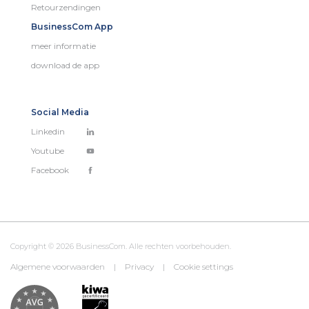
Retourzendingen
BusinessCom App
meer informatie
download de app
Social Media
Linkedin
Youtube
Facebook
Copyright © 2026 BusinessCom. Alle rechten voorbehouden.
Algemene voorwaarden
|
Privacy
|
Cookie settings