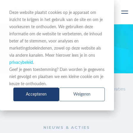
Deze website plaatst cookies op je apparaat om
inzicht te krijgen in het gebruik van de site en om je
voorkeuren te onthouden. We gebruiken deze
informatie om de website te verbeteren, de inhoud
beter af te stemmen, voor analyses en
BLIJF OP DE HOOGTE
marketingdoeleindenen, zowel op deze website als
via andere kanalen. Meer hierover lees je in ons
Nieuws & Acties
privacybeleid
.
Geef je geen toestemming? Dan worden je gegevens
niet gevolgd en plaatsen we een kleine cookie om je
Nieuws
ClearVox versie 2.8: meer
keuze te onthouden.
& Acties
veiligheid en nieuwe integraties
Accepteren
Weigeren
NIEUWS & ACTIES