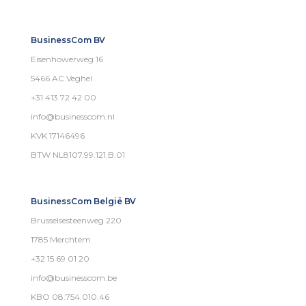
BusinessCom BV
Eisenhowerweg 16
5466 AC Veghel
+31 413 72 42 00
info@businesscom.nl
KVK 17146496
BTW NL8107.99.121.B.01
BusinessCom België BV
Brusselsesteenweg 220
1785 Merchtem
+32 15 69 01 20
info@businesscom.be
KBO 08.754.010.46