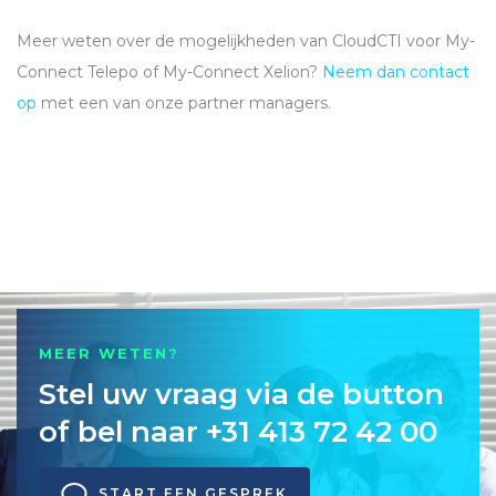
Meer weten over de mogelijkheden van CloudCTI voor My-
Connect Telepo of My-Connect Xelion?
Neem dan contact
op
met een van onze partner managers.
MEER WETEN?
Stel uw vraag via de button
of bel naar +31 413 72 42 00
START EEN GESPREK