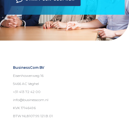
BusinessCom BV
Eisenhowerweg 16
5466 AC Veghel
+31 413 72 42 00
info@businesscom.nl
KVK 17146496
BTW NL8107.99.121.B.01