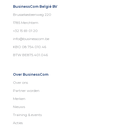
BusinessCom België BV
Brusselsesteenweg 220
1785 Merchtem
+32 15 69 01 20
info@businesscom.be
KBO 08.754.010.46
BTW BE875.401.046
Over BusinessCom
Over ons
Partner worden
Merken
Nieuws
Training & events
Acties