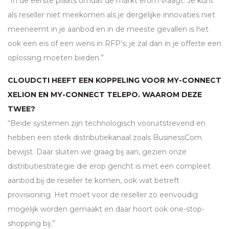
“In de eerste plaats omdat de markt erom vraagt. Je kunt
als reseller niet meekomen als je dergelijke innovaties niet
meeneemt in je aanbod en in de meeste gevallen is het
ook een eis of een wens in
RFP
’s; je zal dan in je offerte een
oplossing moeten bieden.”
CLOUDCTI HEEFT EEN KOPPELING VOOR MY-CONNECT
XELION EN MY-CONNECT TELEPO. WAAROM DEZE
TWEE?
“Beide systemen zijn technologisch vooruitstrevend en
hebben een sterk distributiekanaal zoals BusinessCom
bewijst. Daar sluiten we graag bij aan, gezien onze
distributiestrategie die erop gericht is met een compleet
aanbod bij de reseller te komen, ook wat betreft
provisioning. Het moet voor de reseller zo eenvoudig
mogelijk worden gemaakt en daar hoort ook one-stop-
shopping bij.”