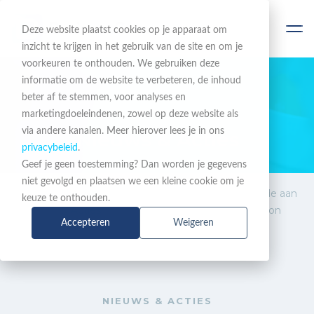
Deze website plaatst cookies op je apparaat om
inzicht te krijgen in het gebruik van de site en om je
voorkeuren te onthouden. We gebruiken deze
informatie om de website te verbeteren, de inhoud
beter af te stemmen, voor analyses en
BLIJF OP DE HOOGTE
marketingdoeleindenen, zowel op deze website als
via andere kanalen. Meer hierover lees je in ons
Nieuws & Acties
privacybeleid
.
Geef je geen toestemming? Dan worden je gegevens
niet gevolgd en plaatsen we een kleine cookie om je
Nieuws
CloudCTI geeft meerwaarde aan
keuze te onthouden.
& Acties
My-Connect Telepo en Xelion
Accepteren
Weigeren
NIEUWS & ACTIES