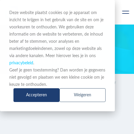
Deze website plaatst cookies op je apparaat om
inzicht te krijgen in het gebruik van de site en om je
voorkeuren te onthouden. We gebruiken deze
informatie om de website te verbeteren, de inhoud
beter af te stemmen, voor analyses en
BLIJF OP DE HOOGTE
marketingdoeleindenen, zowel op deze website als
via andere kanalen. Meer hierover lees je in ons
Nieuws & Acties
privacybeleid
.
Geef je geen toestemming? Dan worden je gegevens
niet gevolgd en plaatsen we een kleine cookie om je
Nieuws
i-PRO camerabewaking voor
keuze te onthouden.
&
grootste aaneengesloten
Accepteren
Weigeren
Acties
distributiecentrum Benelux