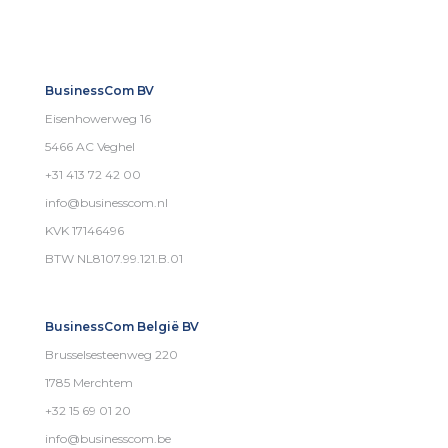
BusinessCom BV
Eisenhowerweg 16
5466 AC Veghel
+31 413 72 42 00
info@businesscom.nl
KVK 17146496
BTW NL8107.99.121.B.01
BusinessCom België BV
Brusselsesteenweg 220
1785 Merchtem
+32 15 69 01 20
info@businesscom.be