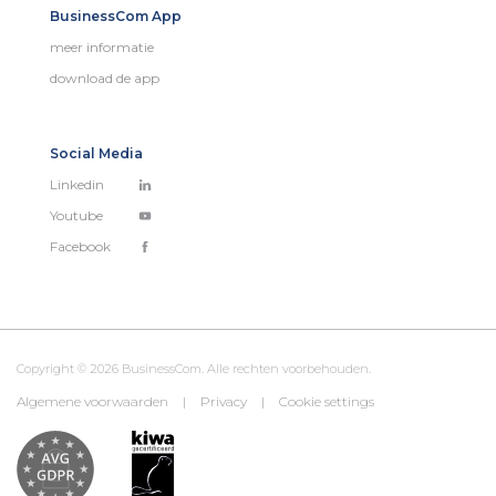
BusinessCom App
meer informatie
download de app
Social Media
Linkedin
Youtube
Facebook
Copyright © 2026 BusinessCom. Alle rechten voorbehouden.
Algemene voorwaarden
|
Privacy
|
Cookie settings