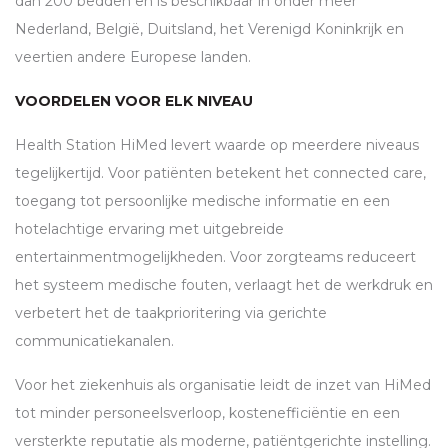
dan 200 bedden en is beschikbaar in onder meer
Nederland, België, Duitsland, het Verenigd Koninkrijk en
veertien andere Europese landen.
VOORDELEN VOOR ELK NIVEAU
Health Station HiMed levert waarde op meerdere niveaus
tegelijkertijd. Voor patiënten betekent het connected care,
toegang tot persoonlijke medische informatie en een
hotelachtige ervaring met uitgebreide
entertainmentmogelijkheden. Voor zorgteams reduceert
het systeem medische fouten, verlaagt het de werkdruk en
verbetert het de taakprioritering via gerichte
communicatiekanalen.
Voor het ziekenhuis als organisatie leidt de inzet van HiMed
tot minder personeelsverloop, kostenefficiëntie en een
versterkte reputatie als moderne, patiëntgerichte instelling.