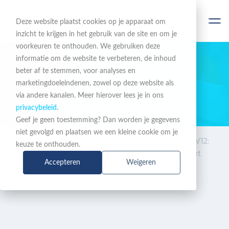
Deze website plaatst cookies op je apparaat om
inzicht te krijgen in het gebruik van de site en om je
voorkeuren te onthouden. We gebruiken deze
informatie om de website te verbeteren, de inhoud
beter af te stemmen, voor analyses en
BLIJF OP DE HOOGTE
marketingdoeleindenen, zowel op deze website als
via andere kanalen. Meer hierover lees je in ons
Nieuws & Acties
privacybeleid
.
Geef je geen toestemming? Dan worden je gegevens
niet gevolgd en plaatsen we een kleine cookie om je
Nieuws
Mitel Health Station HiMed V12:
keuze te onthouden.
&
digitale transformatie aan het
Accepteren
Weigeren
Acties
ziekenhuisbed