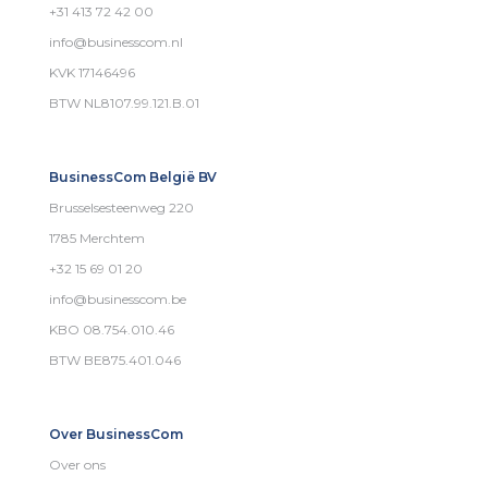
+31 413 72 42 00
info@businesscom.nl
KVK 17146496
BTW NL8107.99.121.B.01
BusinessCom België BV
Brusselsesteenweg 220
1785 Merchtem
+32 15 69 01 20
info@businesscom.be
KBO 08.754.010.46
BTW BE875.401.046
Over BusinessCom
Over ons