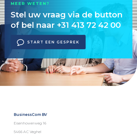
MEER WETEN?
Stel uw vraag via de button
of bel naar +31 413 72 42 00
START EEN GESPREK
BusinessCom BV
Eisenhowerweg 16
5466 AC Veghel