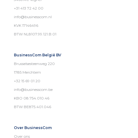
+31 413 72 42 00
info@businesscom.nl
KVK 17146496
BTW NL8107.99.121.B.01
BusinessCom België BV
Brusselsesteenweg 220
1785 Merchtem
+32 15 69 01 20
info@businesscom.be
KBO 08.754.010.46
BTW BE875.401.046
Over BusinessCom
Over ons