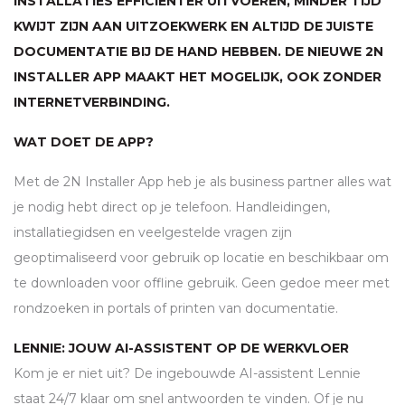
INSTALLATIES EFFICIËNTER UITVOEREN, MINDER TIJD
KWIJT ZIJN AAN UITZOEKWERK EN ALTIJD DE JUISTE
DOCUMENTATIE BIJ DE HAND HEBBEN. DE NIEUWE 2N
INSTALLER APP MAAKT HET MOGELIJK, OOK ZONDER
INTERNETVERBINDING.
WAT DOET DE APP?
Met de 2N Installer App heb je als business partner alles wat
je nodig hebt direct op je telefoon. Handleidingen,
installatiegidsen en veelgestelde vragen zijn
geoptimaliseerd voor gebruik op locatie en beschikbaar om
te downloaden voor offline gebruik. Geen gedoe meer met
rondzoeken in portals of printen van documentatie.
LENNIE: JOUW AI-ASSISTENT OP DE WERKVLOER
Kom je er niet uit? De ingebouwde AI-assistent Lennie
staat 24/7 klaar om snel antwoorden te vinden. Of je nu