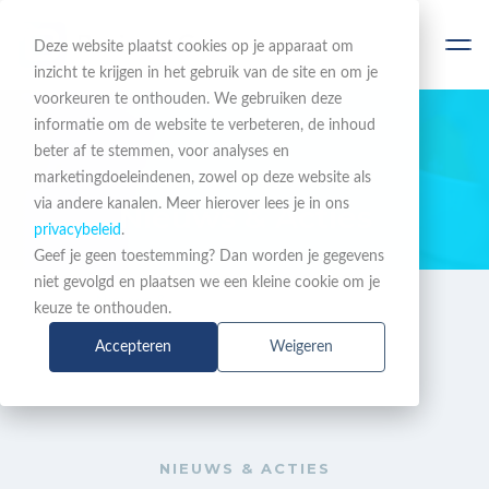
Deze website plaatst cookies op je apparaat om
inzicht te krijgen in het gebruik van de site en om je
voorkeuren te onthouden. We gebruiken deze
informatie om de website te verbeteren, de inhoud
beter af te stemmen, voor analyses en
BLIJF OP DE HOOGTE
marketingdoeleindenen, zowel op deze website als
via andere kanalen. Meer hierover lees je in ons
Nieuws & Acties
privacybeleid
.
Geef je geen toestemming? Dan worden je gegevens
niet gevolgd en plaatsen we een kleine cookie om je
Nieuws &
Ontdek de nieuwe 2N
keuze te onthouden.
Acties
Installer App
Accepteren
Weigeren
NIEUWS & ACTIES