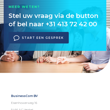
MEER WETEN?
Stel uw vraag via de button
of bel naar +31 413 72 42 00
START EEN GESPREK
BusinessCom BV
Eisenhowerweg 16
5466 AC Veghel