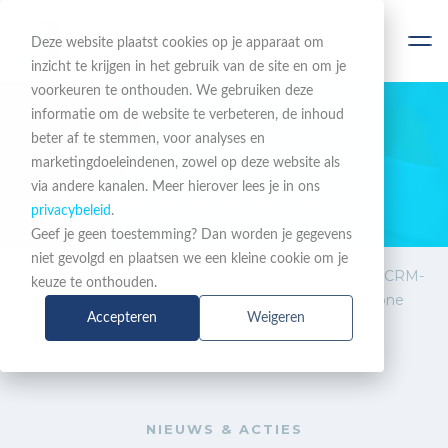
Deze website plaatst cookies op je apparaat om
inzicht te krijgen in het gebruik van de site en om je
voorkeuren te onthouden. We gebruiken deze
informatie om de website te verbeteren, de inhoud
beter af te stemmen, voor analyses en
BLIJF OP DE HOOGTE
marketingdoeleindenen, zowel op deze website als
via andere kanalen. Meer hierover lees je in ons
Nieuws & Acties
privacybeleid
.
Geef je geen toestemming? Dan worden je gegevens
niet gevolgd en plaatsen we een kleine cookie om je
Nieuws
Red Cactus lanceert 200+ CRM-
keuze te onthouden.
& Acties
integraties voor Zoom Phone
Accepteren
Weigeren
NIEUWS & ACTIES