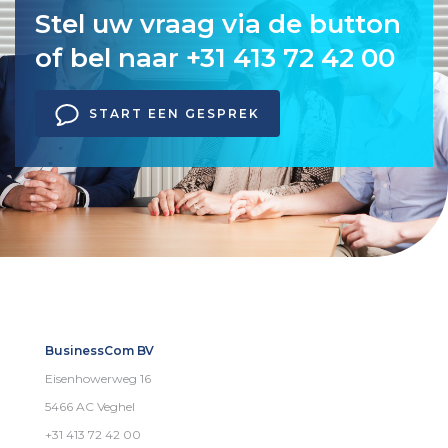
Stel uw vraag via de button
of bel naar +31 413 72 42 00
START EEN GESPREK
BusinessCom BV
Eisenhowerweg 16
5466 AC Veghel
+31 413 72 42 00