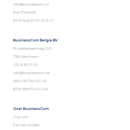
info@businesscom.nl
KVK 17146496
BTW NL8107.99.121.B.01
BusinessCom België BV
Brusselsesteenweg 220
1785 Merchtem
+32 15 69 01 20
info@businesscom.be
KBO 08.754.010.46
BTW BE875.401.046
Over BusinessCom
Over ons
Partner worden