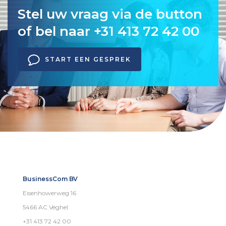
Stel uw vraag via de button
of bel naar +31 413 72 42 00
START EEN GESPREK
BusinessCom BV
Eisenhowerweg 16
5466 AC Veghel
+31 413 72 42 00