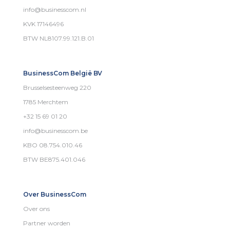
info@businesscom.nl
KVK 17146496
BTW NL8107.99.121.B.01
BusinessCom België BV
Brusselsesteenweg 220
1785 Merchtem
+32 15 69 01 20
info@businesscom.be
KBO 08.754.010.46
BTW BE875.401.046
Over BusinessCom
Over ons
Partner worden