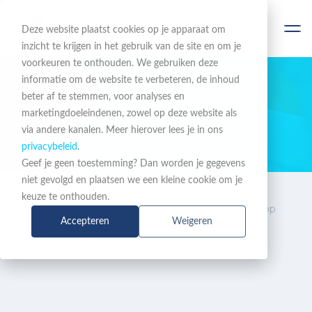
Deze website plaatst cookies op je apparaat om
inzicht te krijgen in het gebruik van de site en om je
voorkeuren te onthouden. We gebruiken deze
informatie om de website te verbeteren, de inhoud
beter af te stemmen, voor analyses en
BLIJF OP DE HOOGTE
marketingdoeleindenen, zowel op deze website als
via andere kanalen. Meer hierover lees je in ons
Nieuws & Acties
privacybeleid
.
Geef je geen toestemming? Dan worden je gegevens
niet gevolgd en plaatsen we een kleine cookie om je
Nieuws
Xelion lanceert
keuze te onthouden.
& Acties
gesprekssamenvattingen op
Accepteren
Weigeren
basis van transcriptie