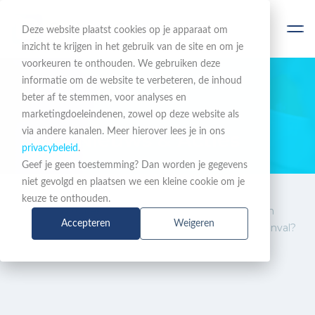
Deze website plaatst cookies op je apparaat om
inzicht te krijgen in het gebruik van de site en om je
voorkeuren te onthouden. We gebruiken deze
informatie om de website te verbeteren, de inhoud
beter af te stemmen, voor analyses en
BLIJF OP DE HOOGTE
marketingdoeleindenen, zowel op deze website als
via andere kanalen. Meer hierover lees je in ons
Nieuws & Acties
privacybeleid
.
Geef je geen toestemming? Dan worden je gegevens
niet gevolgd en plaatsen we een kleine cookie om je
Nieuws
Zijn je
keuze te onthouden.
& Acties
verwerkersovereenkomsten
Accepteren
Weigeren
bestand tegen een cyberaanval?