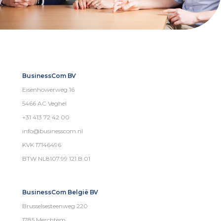
BusinessCom BV
Eisenhowerweg 16
5466 AC Veghel
+31 413 72 42 00
info@businesscom.nl
KVK 17146496
BTW NL8107.99.121.B.01
BusinessCom België BV
Brusselsesteenweg 220
1785 Merchtem