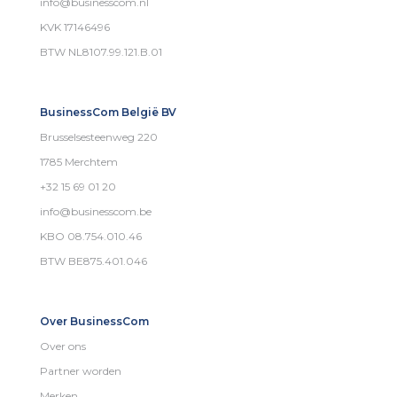
info@businesscom.nl
KVK 17146496
BTW NL8107.99.121.B.01
BusinessCom België BV
Brusselsesteenweg 220
1785 Merchtem
+32 15 69 01 20
info@businesscom.be
KBO 08.754.010.46
BTW BE875.401.046
Over BusinessCom
Over ons
Partner worden
Merken