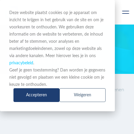
Deze website plaatst cookies op je apparaat om
inzicht te krijgen in het gebruik van de site en om je
voorkeuren te onthouden. We gebruiken deze
informatie om de website te verbeteren, de inhoud
beter af te stemmen, voor analyses en
BLIJF OP DE HOOGTE
marketingdoeleindenen, zowel op deze website als
via andere kanalen. Meer hierover lees je in ons
Nieuws & Acties
privacybeleid
.
Geef je geen toestemming? Dan worden je gegevens
niet gevolgd en plaatsen we een kleine cookie om je
Nieuws
Zoom lanceert Agentic AI
keuze te onthouden.
&
Platform-oplossingen die dienen
Accepteren
Weigeren
Acties
als digitale assistent