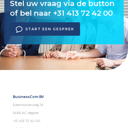
Stel uw vraag via de button
of bel naar +31 413 72 42 00
START EEN GESPREK
BusinessCom BV
Eisenhowerweg 16
5466 AC Veghel
+31 413 72 42 00