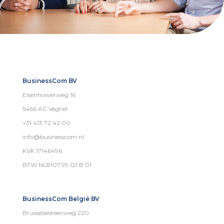
BusinessCom BV
Eisenhowerweg 16
5466 AC Veghel
+31 413 72 42 00
info@businesscom.nl
KVK 17146496
BTW NL8107.99.121.B.01
BusinessCom België BV
Brusselsesteenweg 220