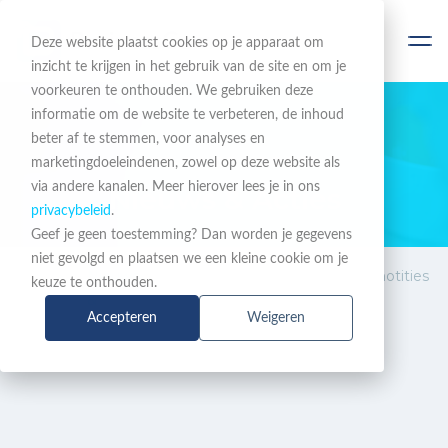
Deze website plaatst cookies op je apparaat om
inzicht te krijgen in het gebruik van de site en om je
voorkeuren te onthouden. We gebruiken deze
informatie om de website te verbeteren, de inhoud
beter af te stemmen, voor analyses en
BLIJF OP DE HOOGTE
marketingdoeleindenen, zowel op deze website als
via andere kanalen. Meer hierover lees je in ons
Nieuws & Acties
privacybeleid
.
Geef je geen toestemming? Dan worden je gegevens
niet gevolgd en plaatsen we een kleine cookie om je
Nieuws
Zoom My Notes: vergadernotities
keuze te onthouden.
&
die direct doorwerken in je
Accepteren
Weigeren
Acties
werkdag