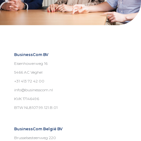
BusinessCom BV
Eisenhowerweg 16
5466 AC Veghel
+31 413 72 42 00
info@businesscom.nl
KVK 17146496
BTW NL8107.99.121.B.01
BusinessCom België BV
Brusselsesteenweg 220