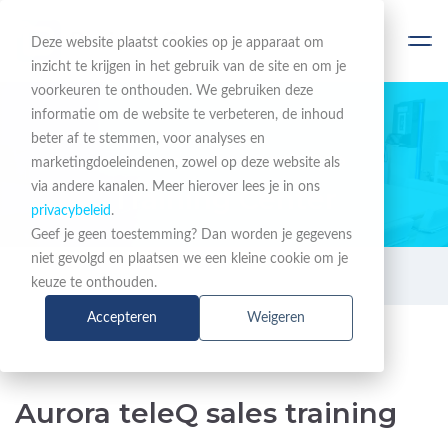
Deze website plaatst cookies op je apparaat om
inzicht te krijgen in het gebruik van de site en om je
voorkeuren te onthouden. We gebruiken deze
informatie om de website te verbeteren, de inhoud
beter af te stemmen, voor analyses en
EEN COMPLEET PORTFOLIO
marketingdoeleindenen, zowel op deze website als
via andere kanalen. Meer hierover lees je in ons
Training Center
privacybeleid
.
Geef je geen toestemming? Dan worden je gegevens
niet gevolgd en plaatsen we een kleine cookie om je
Training
Aurora teleQ sales training
keuze te onthouden.
Accepteren
Weigeren
Aurora teleQ sales training