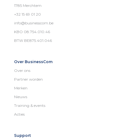
1785 Merchtem
+32 15 69 01 20
info@businesscom.be
KBO 08.754.010.46
BTW BE875.401.046
Over BusinessCom
Over ons
Partner worden
Merken
Nieuws
Training & events
Acties
Support