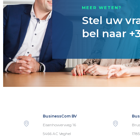
MEER WETEN?
Stel uw vr
bel naar +3
BusinessCom BV
Bus
Eisenhowerweg 16
Brus
5466 AC Veghel
178