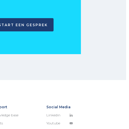
START EEN GESPREK
port
Social Media
ledge base
Linkedin
ts
Youtube