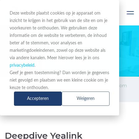
Deze website plaatst cookies op je apparaat om
inzicht te krijgen in het gebruik van de site en om je
voorkeuren te onthouden. We gebruiken deze
informatie om de website te verbeteren, de inhoud
beter af te stemmen, voor analyses en
EEN COMPLEET PORTFOLIO
marketingdoeleindenen, zowel op deze website als
via andere kanalen. Meer hierover lees je in ons
Training Center
privacybeleid
.
Geef je geen toestemming? Dan worden je gegevens
niet gevolgd en plaatsen we een kleine cookie om je
Training
Deepdive Yealink BusinessCom
keuze te onthouden.
Cloud Experience
Accepteren
Weigeren
Deepdive Yealink