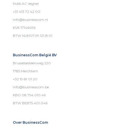
5466 AC Veghel
+31 413 72 42 00
info@businesscom.nl
KVK 17146496
BTW NL8107.99.121.B.01
BusinessCom België BV
Brusselsesteenweg 220
1785 Merchtem
+32 15 69 01 20
info@businesscom.be
KBO 08.754.010.46
BTW BE875.401.046
Over BusinessCom