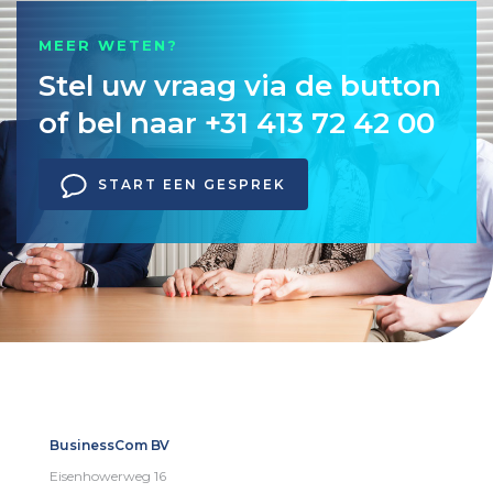
MEER WETEN?
Stel uw vraag via de button
of bel naar +31 413 72 42 00
START EEN GESPREK
BusinessCom BV
Eisenhowerweg 16