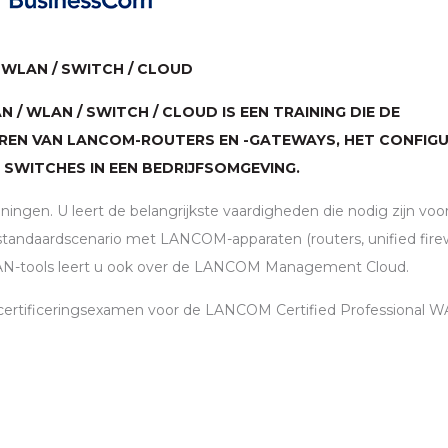
/
WLAN
/ SWITCH / CLOUD
AN
/
WLAN
/ SWITCH / CLOUD IS EEN TRAINING DIE DE
EREN VAN
LANCOM
-ROUTERS EN -GATEWAYS, HET CONFIG
 SWITCHES IN EEN BEDRIJFSOMGEVING.
ingen. U leert de belangrijkste vaardigheden die nodig zijn voo
 standaardscenario met
LANCOM
-apparaten (routers, unified firew
AN
-tools leert u ook over de
LANCOM
Management Cloud.
certificeringsexamen voor de
LANCOM
Certified Professional
W