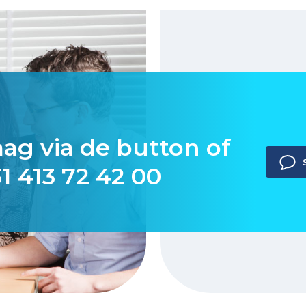
aag via de button of
1 413 72 42 00