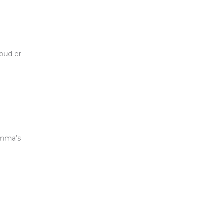
oud er
amma’s