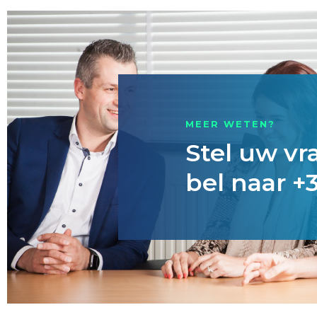
MEER WETEN?
Stel uw vr
bel naar +3