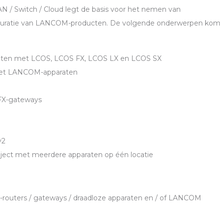
AN
/ Switch / Cloud legt de basis voor het nemen van
guratie van
LANCOM
-producten. De volgende onderwerpen ko
ten met
LCOS
,
LCOS
FX,
LCOS
LX en
LCOS
SX
met
LANCOM
-apparaten
X-gateways
v2
oject met meerdere apparaten op één locatie
-routers / gateways / draadloze apparaten en / of
LANCOM