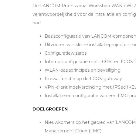
De
LANCOM
Professional Workshop
WAN
/
WL
verantwoordelijkheid voor de installatie en confi
bod:
Basisconfiguratie van
LANCOM
-componen
Uitvoeren van kleine installatieprojecten 
Configuratiewizards
Internetconfiguratie met
LCOS
- en
LCOS
F
WLAN
-basisprincipes en beveiliging
Firewallfunctie op de
LCOS
-gateway
VPN
-client inbelverbinding met
IPS
ec IKE
Installatie en configuratie van een
LMC
-pr
DOELGROEPEN
Nieuwkomers op het gebied van
LANCOM
Management Cloud (
LMC
)