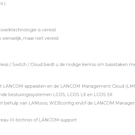
s )
werktechnologie is vereist
 wenselijk, maar niet vereist
less / Switch / Cloud biedt u de nodige kennis om basistaken m
et
LANCOM
-apparaten en de
LANCOM
Management Cloud (
LM
lende besturingssystemen
LCOS
,
LCOS
LX en
LCOS
SX
met behulp van
LAN
toos,
WEB
config en/of de
LANCOM
Manage
iveau
III
-technici of
LANCOM
-support