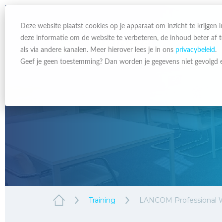
Deze website plaatst cookies op je apparaat om inzicht te krijgen
deze informatie om de website te verbeteren, de inhoud beter af
als via andere kanalen. Meer hierover lees je in ons
privacybeleid
.
Geef je geen toestemming? Dan worden je gegevens niet gevolgd e
Training
LANCOM Professional W