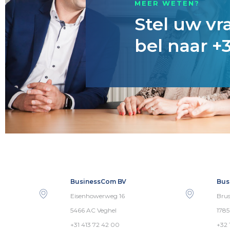
MEER WETEN?
Stel uw vr
bel naar +3
BusinessCom BV
Bus
Eisenhowerweg 16
Brus
5466 AC Veghel
178
+31 413 72 42 00
+32 