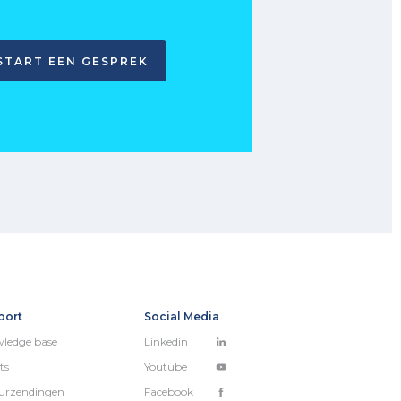
START EEN GESPREK
port
Social Media
ledge base
Linkedin
ts
Youtube
urzendingen
Facebook