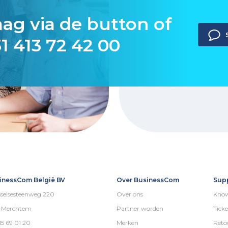
aag via de button of
1 413 72 42 00
inessCom België BV
Over BusinessCom
Sup
selsesteenweg 220
Over ons
Know
5 Merchtem
Partner worden
Ticke
15 69 01 20
Merken
Reto