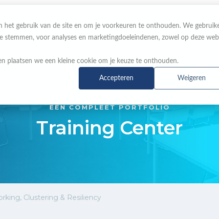
 in het gebruik van de site en om je voorkeuren te onthouden. We gebruik
 te stemmen, voor analyses en marketingdoeleindenen, zowel op deze web
OVER ONS
MERKEN
NIEUWS & ACTIES
n plaatsen we een kleine cookie om je keuze te onthouden.
Accepteren
Weigeren
EEN COMPLEET PORTFOLIO
Training Center
king, Clustering & Resiliency