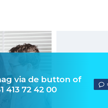
aag via de button of
1 413 72 42 00