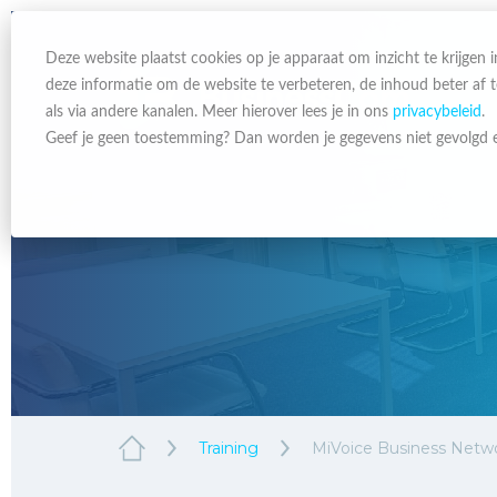
Deze website plaatst cookies op je apparaat om inzicht te krijgen
deze informatie om de website te verbeteren, de inhoud beter af
als via andere kanalen. Meer hierover lees je in ons
privacybeleid
.
Geef je geen toestemming? Dan worden je gegevens niet gevolgd e
Training
MiVoice Business Networ