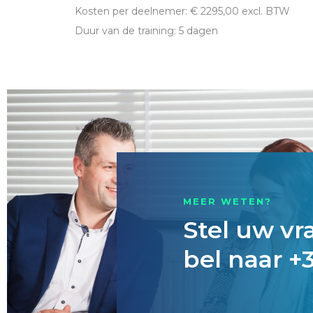
Kosten per deelnemer: € 2295,00 excl.
BTW
Duur van de training: 5 dagen
MEER WETEN?
Stel uw vr
bel naar +3