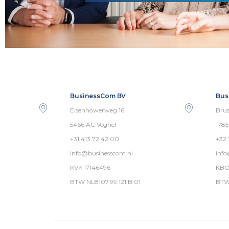
BusinessCom BV
Bus
Eisenhowerweg 16
Brus
5466 AC Veghel
178
+31 413 72 42 00
+32 
info@businesscom.nl
inf
KVK 17146496
KBO
BTW NL8107.99.121.B.01
BTW