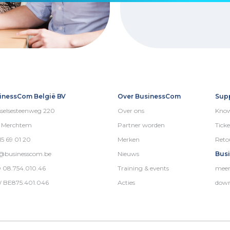
inessCom België BV
Over BusinessCom
Sup
selsesteenweg 220
Over ons
Know
5 Merchtem
Partner worden
Ticke
15 69 01 20
Merken
Reto
o@businesscom.be
Nieuws
Bus
 08.754.010.46
Training & events
meer
 BE875.401.046
Acties
down