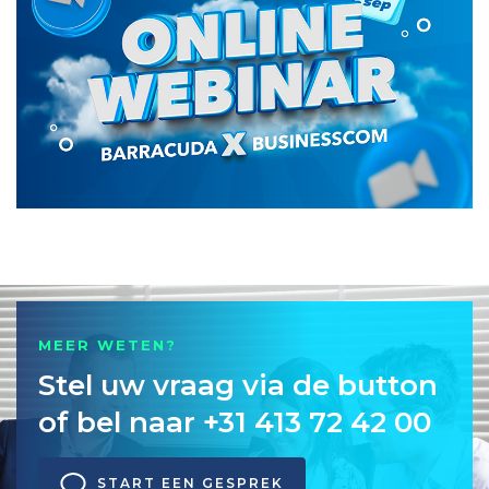
MEER WETEN?
Stel uw vraag via de button
of bel naar +31 413 72 42 00
START EEN GESPREK