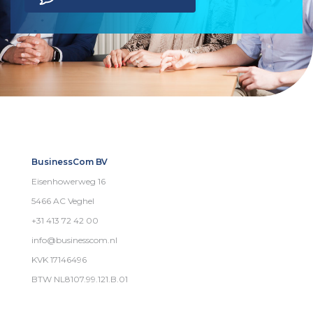
BusinessCom BV
Eisenhowerweg 16
5466 AC Veghel
+31 413 72 42 00
info@businesscom.nl
KVK 17146496
BTW NL8107.99.121.B.01