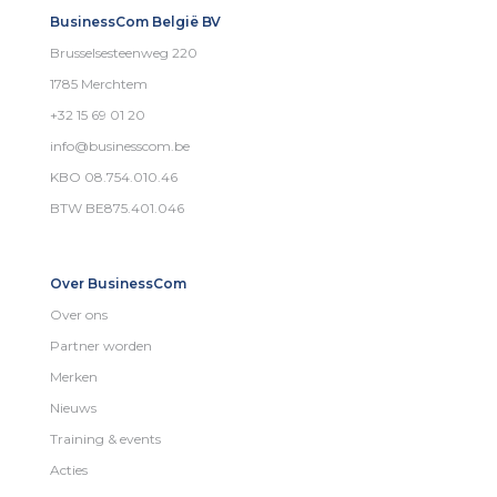
BusinessCom België BV
Brusselsesteenweg 220
1785 Merchtem
+32 15 69 01 20
info@businesscom.be
KBO 08.754.010.46
BTW BE875.401.046
Over BusinessCom
Over ons
Partner worden
Merken
Nieuws
Training & events
Acties