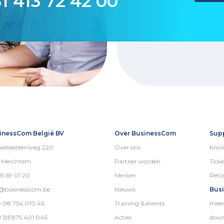
1 413 72 42 00
inessCom België BV
Over BusinessCom
Sup
selsesteenweg 220
Over ons
Know
5 Merchtem
Partner worden
Ticke
15 69 01 20
Merken
Reto
o@businesscom.be
Nieuws
Bus
 08.754.010.46
Training & events
meer
 BE875.401.046
Acties
down