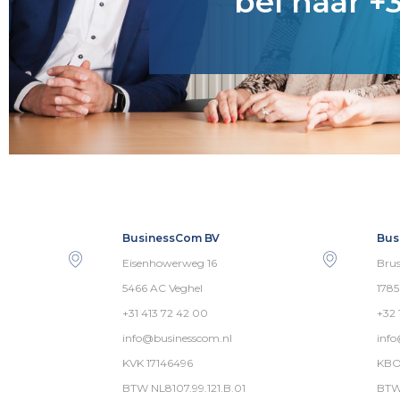
bel naar +3
BusinessCom BV
Bus
Eisenhowerweg 16
Brus
5466 AC Veghel
178
+31 413 72 42 00
+32 
info@businesscom.nl
inf
KVK 17146496
KBO
BTW NL8107.99.121.B.01
BTW