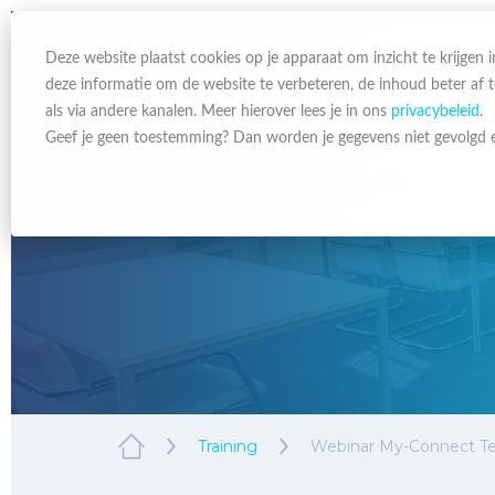
Deze website plaatst cookies op je apparaat om inzicht te krijgen
deze informatie om de website te verbeteren, de inhoud beter af
als via andere kanalen. Meer hierover lees je in ons
privacybeleid
.
Geef je geen toestemming? Dan worden je gegevens niet gevolgd e
Training
Webinar My-Connect Te