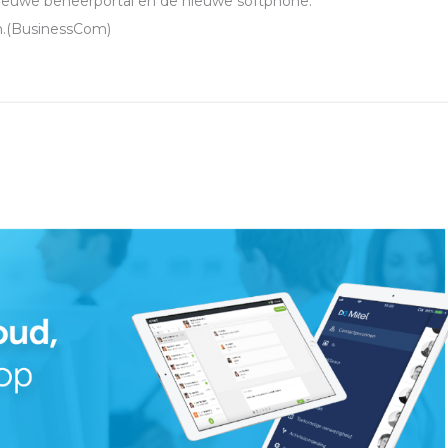
nieuwe beheerportal en de nieuwe softphone.
.(BusinessCom)