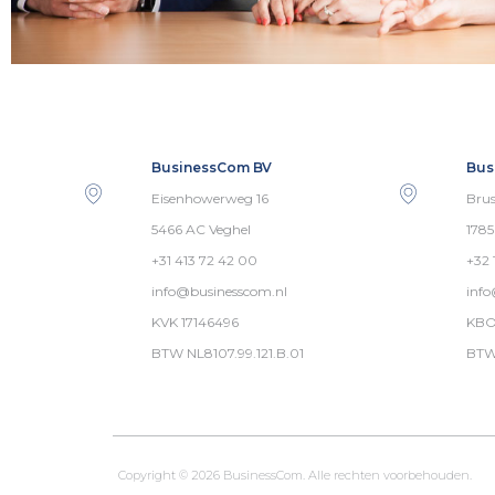
BusinessCom BV
Bus
Eisenhowerweg 16
Brus
5466 AC Veghel
178
+31 413 72 42 00
+32 
info@businesscom.nl
inf
KVK 17146496
KBO
BTW NL8107.99.121.B.01
BTW
Copyright © 2026 BusinessCom. Alle rechten voorbehouden.