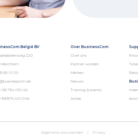
inessCom België BV
Over BusinessCom
Sup
selsesteenweg 220
Over ons
Know
5 Merchtem
Partner worden
Ticke
15 69 01 20
Merken
Reto
o@businesscom.be
Nieuws
Bus
 08.754.010.46
Training & events
meer
 BE875.401.046
Acties
down
Algemene voorwaarden
|
Privacy