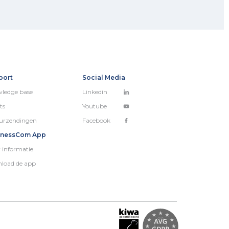
port
Social Media
ledge base
Linkedin
ts
Youtube
urzendingen
Facebook
inessCom App
 informatie
load de app