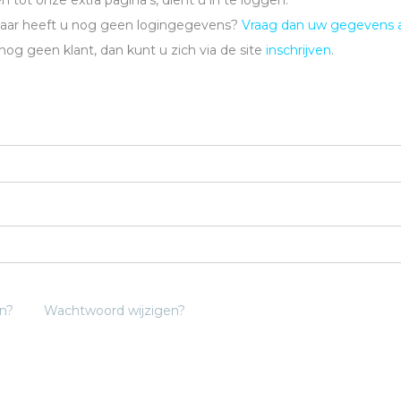
 tot onze extra pagina's, dient u in te loggen.
maar heeft u nog geen logingegevens?
Vraag dan uw gegevens 
 nog geen klant, dan kunt u zich via de site
inschrijven
.
n?
Wachtwoord wijzigen?