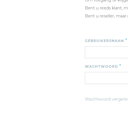
Om toegang te krijgen
Bent u reeds klant, 
Bent u reseller, maar
*
GEBRUIKERSNAAM
*
WACHTWOORD
Wachtwoord vergete