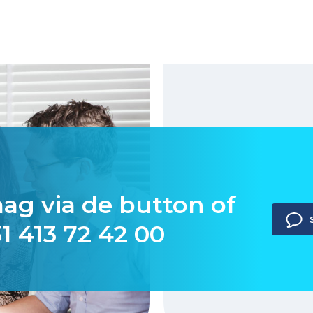
aag via de button of
1 413 72 42 00