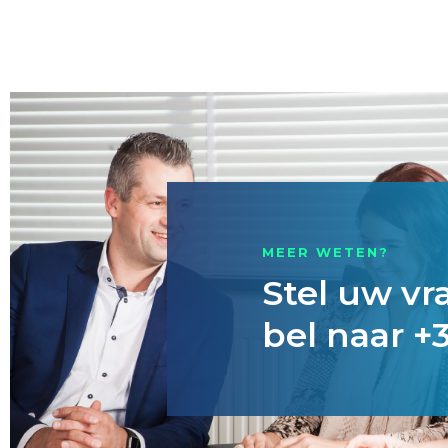
MEER WETEN?
Stel uw vr
bel naar +3