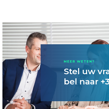
MEER WETEN?
Stel uw vr
bel naar +3