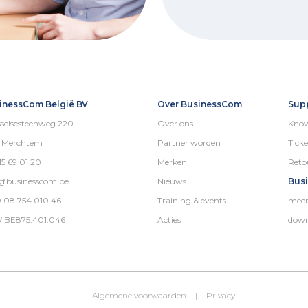
inessCom België BV
Over BusinessCom
Sup
selsesteenweg 220
Over ons
Know
5 Merchtem
Partner worden
Ticke
15 69 01 20
Merken
Reto
o@businesscom.be
Nieuws
Bus
 08.754.010.46
Training & events
meer
 BE875.401.046
Acties
down
Algemene voorwaarden
|
Privacy