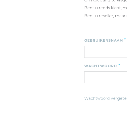
Om toegang te krijgen
Bent u reeds klant, 
Bent u reseller, maar
*
GEBRUIKERSNAAM
*
WACHTWOORD
Wachtwoord vergete