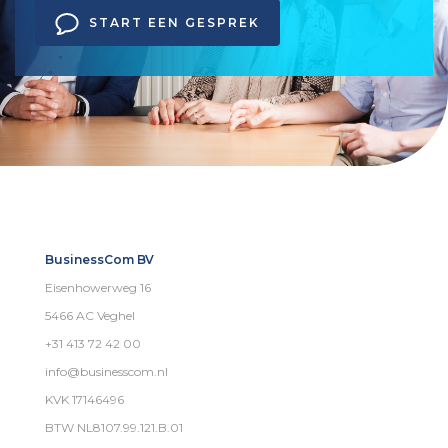
START EEN GESPREK
BusinessCom BV
Eisenhowerweg 16
5466 AC Veghel
+31 413 72 42 00
info@businesscom.nl
KVK 17146496
BTW NL8107.99.121.B.01