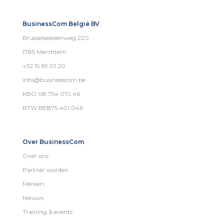
BusinessCom België BV
Brusselsesteenweg 220
1785 Merchtem
+32 15 69 01 20
info@businesscom.be
KBO 08.754.010.46
BTW BE875.401.046
Over BusinessCom
Over ons
Partner worden
Merken
Nieuws
Training & events