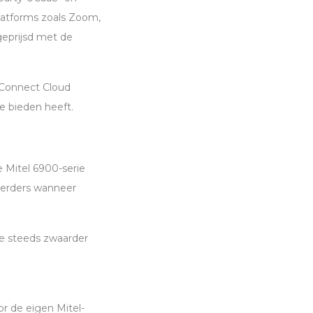
platforms zoals Zoom,
eprijsd met de
-Connect Cloud
te bieden heeft.
e Mitel 6900-serie
heerders wanneer
tie steeds zwaarder
or de eigen Mitel-