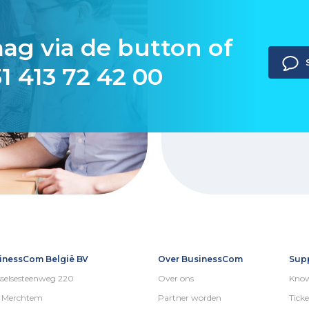
aag via de button of
1 413 72 42 00
inessCom België BV
Over BusinessCom
Sup
selsesteenweg 220
Over ons
Know
5 Merchtem
Partner worden
Ticke