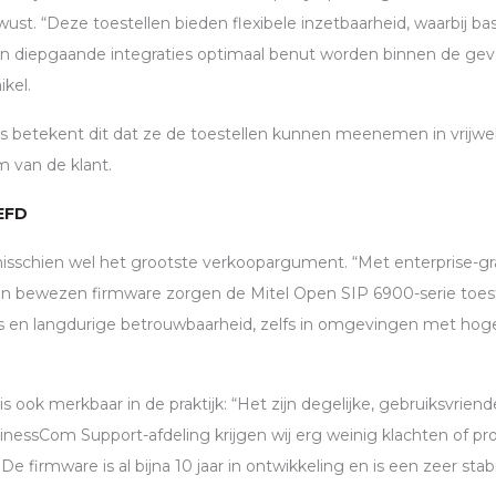
wust. “Deze toestellen bieden flexibele inzetbaarheid, waarbij ba
en diepgaande integraties optimaal benut worden binnen de gev
ikel.
s betekent dit dat ze de toestellen kunnen meenemen in vrijwel
m van de klant.
EFD
isschien wel het grootste verkoopargument. “Met enterprise-g
en bewezen firmware zorgen de Mitel Open
SIP
6900-serie toes
es en langdurige betrouwbaarheid, zelfs in omgevingen met hoge
s ook merkbaar in de praktijk: “Het zijn degelijke, gebruiksvrien
sinessCom Support-afdeling krijgen wij erg weinig klachten of 
 De firmware is al bijna 10 jaar in ontwikkeling en is een zeer sta