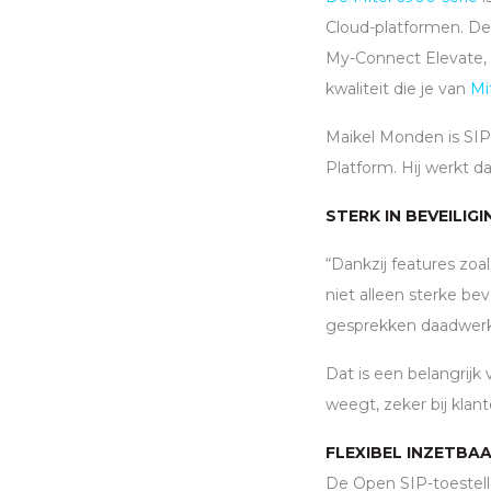
Cloud-platformen. De 
My-Connect Elevate, 
kwaliteit die je van
Mi
Maikel Monden is
SIP
Platform. Hij werkt d
STERK IN BEVEILIG
“Dankzij features zoal
niet alleen sterke be
gesprekken daadwerkel
Dat is een belangrijk
weegt, zeker bij kla
FLEXIBEL INZETBA
De Open
SIP
-toestel