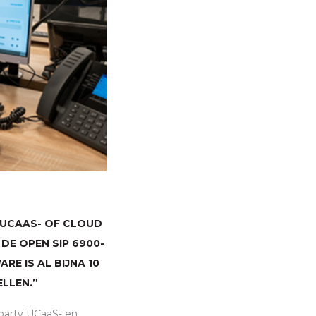
 UCAAS- OF CLOUD
 DE OPEN
SIP
6900-
RE IS AL BIJNA 10
LLEN.”
d party UCaaS- en