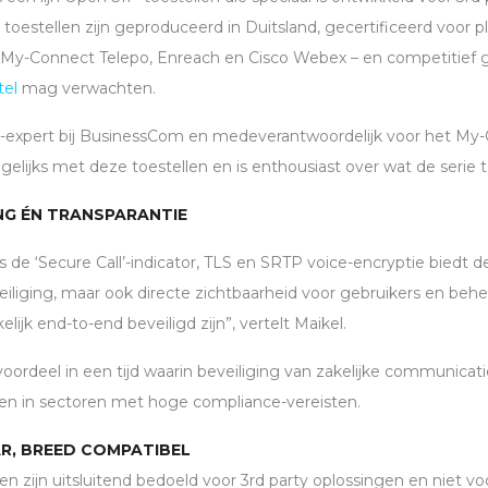
toestellen zijn geproduceerd in Duitsland, gecertificeerd voor 
My-Connect Telepo, Enreach en Cisco Webex – en competitief g
tel
mag verwachten.
-expert bij BusinessCom en medeverantwoordelijk voor het My
agelijks met deze toestellen en is enthousiast over wat de serie 
ING ÉN TRANSPARANTIE
s de ‘Secure Call’-indicator,
TLS
en
SRTP
voice-encryptie biedt d
veiliging, maar ook directe zichtbaarheid voor gebruikers en be
ijk end-to-end beveiligd zijn”, vertelt Maikel.
 voordeel in een tijd waarin beveiliging van zakelijke communica
nten in sectoren met hoge compliance-vereisten.
AR, BREED COMPATIBEL
len zijn uitsluitend bedoeld voor 3rd party oplossingen en niet vo