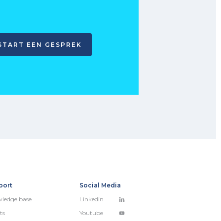
START EEN GESPREK
port
Social Media
ledge base
Linkedin
ts
Youtube