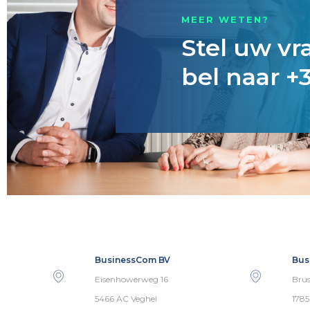
MEER WETEN?
Stel uw vr
bel naar +3
BusinessCom BV
Bus
Eisenhowerweg 16
Brus
5466 AC Veghel
178