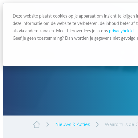
Deze website plaatst cookies op je apparaat om inzicht te krijgen
deze informatie om de website te verbeteren, de inhoud beter af
als via andere kanalen. Meer hierover lees je in ons
privacybeleid
.
Geef je geen toestemming? Dan worden je gegevens niet gevolgd e
Nieuws & Acties
Waarom is de O