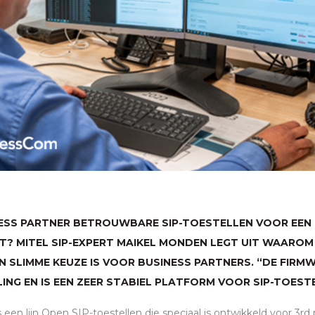
INESS PARTNER BETROUWBARE
SIP
-TOESTELLEN VOOR EEN
T? MITEL
SIP
-EXPERT MAIKEL MONDEN LEGT UIT WAAROM
EN SLIMME KEUZE IS VOOR BUSINESS PARTNERS. “DE FIRMWA
LING EN IS EEN ZEER STABIEL PLATFORM VOOR
SIP
-TOESTE
s een lijn Open
SIP
-toestellen die speciaal is ontwikkeld voor 3r