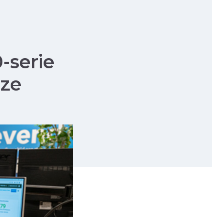
-serie
uze