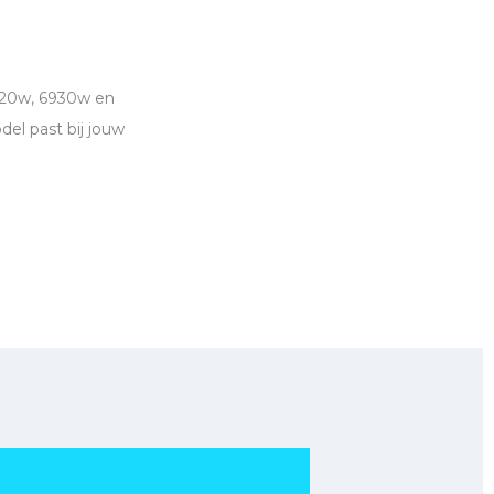
6920w, 6930w en
el past bij jouw