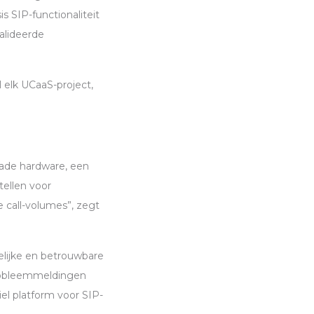
sis
SIP
-functionaliteit
alideerde
 elk UCaaS-project,
rade hardware, een
tellen voor
 call-volumes”, zegt
delijke en betrouwbare
probleemmeldingen
biel platform voor
SIP
-